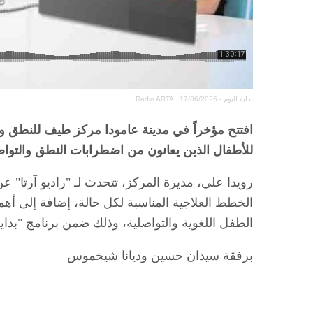
بداية اليوم - 17/06/2026
·
Radio ARTA
افتتح مؤخراً في مدينة عامودا مركز طيف للنطق 
للأطفال الذين يعانون من اضطرابات النطق والتو
رويدا علي، مديرة المركز، تتحدث لـ "راديو آرتا" ع
الخطط العلاجية المناسبة لكل حالة، إضافة إلى أه
الطفل اللغوية والتواصلية، وذلك ضمن برنامج "بداية
برفقة سيدان حسين وديانا شيخموس