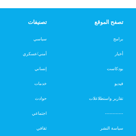
تصفح الموقع
تصنيفات
برامج
سياسي
أخبار
أمني/عسكري
بودكاست
إنساني
فيديو
خدمات
تقارير واستطلاعلات
حوادث
------------
اجتماعي
سياسة النشر
ثقافي