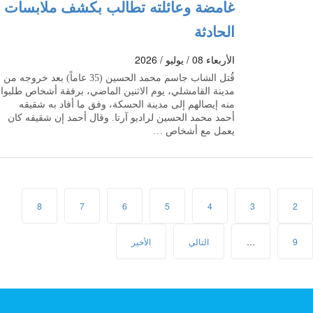
غامضة وعائلته تطالب بكشف ملابسات
الحادثة
الأربعاء 08 / يوليو / 2026
قُتل الشاب جاسم محمد الحسين (35 عاماً) بعد خروجه من
مدينة القامشلي، يوم الاثنين الماضي، برفقة أشخاص طلبوا
منه إيصالهم إلى مدينة الحسكة، وفق ما أفاد به شقيقه
أحمد محمد الحسين لراديو آرتا. وقال أحمد إن شقيقه كان
يعمل مع أشخاص …
8
7
6
5
4
3
2
9
…
التالي
الأخير