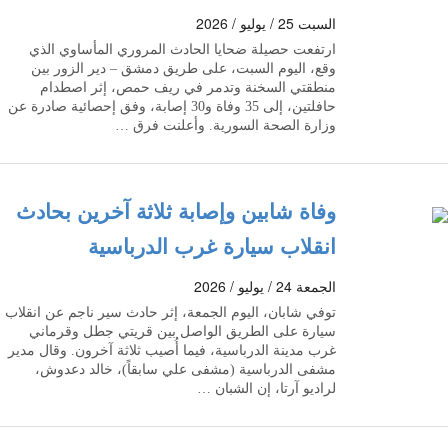
السبت 25 / يوليو / 2026
ارتفعت حصيلة ضحايا الحادث المروري المأساوي الذي
وقع، اليوم السبت، على طريق دمشق – دير الزور بين
منطقتي السخنة وتدمر في ريف حمص، إثر اصطدام
حافلتين، إلى 35 وفاة و30 إصابة، وفق إحصائية صادرة عن
وزارة الصحة السورية. وأعلنت فرق …
وفاة شابين وإصابة ثلاثة آخرين بحادث
انقلاب سيارة غرب الدرباسية
الجمعة 24 / يوليو / 2026
توفي شابان، اليوم الجمعة، إثر حادث سير ناجم عن انقلاب
سيارة على الطريق الواصل بين قريتي جطل وقرماني
غرب مدينة الدرباسية، فيما أُصيب ثلاثة آخرون. وقال مدير
مشفى الدرباسية (مشفى علي سابقاً)، خالد دعدوش،
لراديو آرتا، إن الشبان …