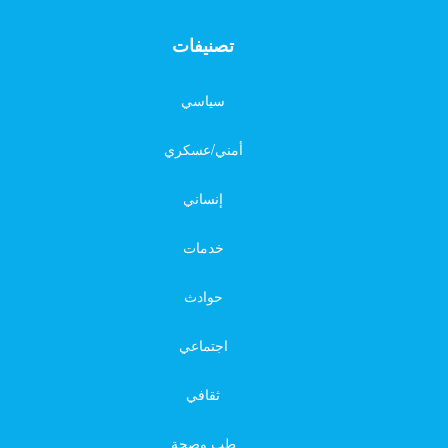
تصنيفات
سياسي
أمني/عسكري
إنساني
خدمات
حوادث
اجتماعي
ثقافي
طب وصحة