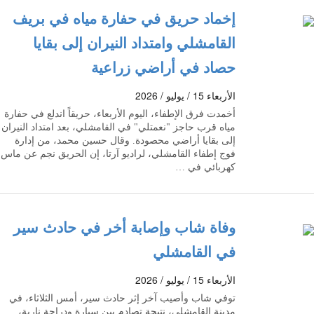
إخماد حريق في حفارة مياه في بريف
القامشلي وامتداد النيران إلى بقايا
حصاد في أراضي زراعية
الأربعاء 15 / يوليو / 2026
أخمدت فرق الإطفاء، اليوم الأربعاء، حريقاً اندلع في حفارة
مياه قرب حاجز "نعمتلي" في القامشلي، بعد امتداد النيران
إلى بقايا أراضي محصودة. وقال حسين محمد، من إدارة
فوج إطفاء القامشلي، لراديو آرتا، إن الحريق نجم عن ماس
كهربائي في …
وفاة شاب وإصابة أخر في حادث سير
في القامشلي
الأربعاء 15 / يوليو / 2026
توفي شاب وأصيب آخر إثر حادث سير، أمس الثلاثاء، في
مدينة القامشلي، نتيجة تصادم بين سيارة ودراجة نارية،