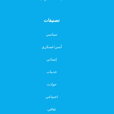
تصنيفات
سياسي
أمني/عسكري
إنساني
خدمات
حوادث
اجتماعي
ثقافي