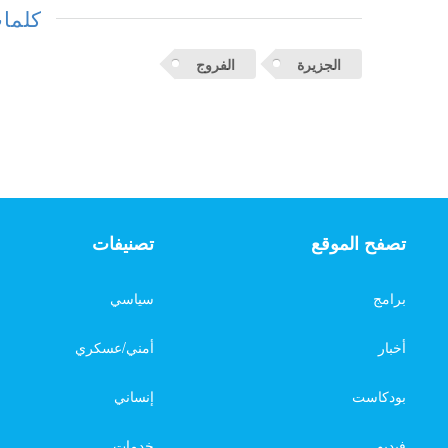
كلمات
الجزيرة
الفروج
تصفح الموقع
تصنيفات
برامج
سياسي
أخبار
أمني/عسكري
بودكاست
إنساني
فيديو
خدمات