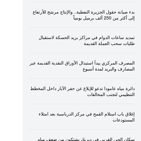
بدء صيانة حقول الجزيرة النفطية.. والإنتاج مرشح للأرتفاع
إلى أكثر من 250 ألف برميل يومياً
تمديد ساعات الدوام في مراكز بريد الحسكة لاستقبال
طلبات سحب العملة القديمة
المصرف المركزي يبدأ استبدال الأوراق النقدية القديمة عبر
المصارف والبريد لمدة أسبوع
دائرة مياه عامودا تدعو للإبلاغ عن حفر الآبار داخل المخطط
التنظيمي لتجنب المخالفات
إغلاق باب استلام القمح في مركز الدرباسية بعد امتلاء
المستودعات
سكان الحي الغربي في ديريك يشتكون من ضعف مياه