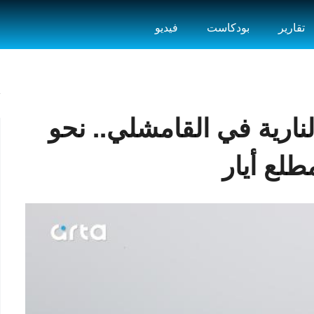
تقارير
بودكاست
فيديو
نارية في القامشلي.. نحو