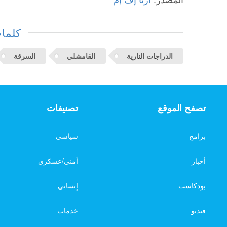
المصدر:
آرتا إف إم
كلمات
الدراجات النارية
القامشلي
السرقة
تصفح الموقع
تصنيفات
برامج
سياسي
أخبار
أمني/عسكري
بودكاست
إنساني
فيديو
خدمات