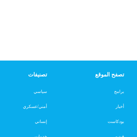
تصفح الموقع
تصنيفات
برامج
سياسي
أخبار
أمني/عسكري
بودكاست
إنساني
فيديو
خدمات