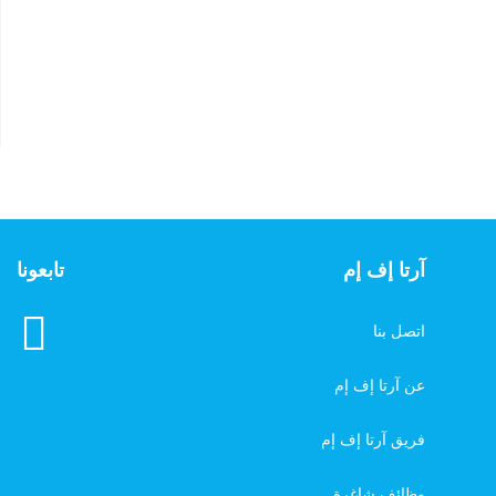
آرتا إف إم
تابعونا
اتصل بنا
عن آرتا إف إم
فريق آرتا إف إم
وظائف شاغرة